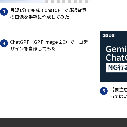
最短1分で完成！ChatGPTで透過背景
の画像を手軽に作成してみた
ChatGPT（GPT image 2.0）でロゴデ
ザインを自作してみた
【要注意
ってはい