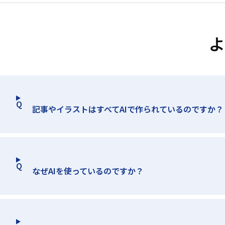
よ
記事やイラストはすべてAIで作られているのですか？
なぜAIを使っているのですか？