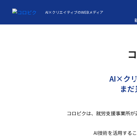
AI×クリエイティブのWEBメディア
コ
AI×ク
まだ
A
コロピクは、就労支援事業所が運
AI技術を活用する