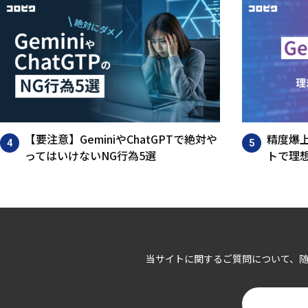
【要注意】GeminiやChatGPTで絶対や
精度爆上
ってはいけないNG行為5選
トで理想
当サイトに関するご質問について、