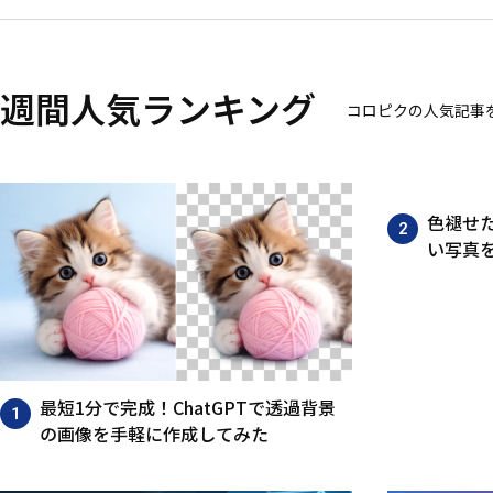
週間人気ランキング
コロピクの人気記事
色褪せた
い写真
最短1分で完成！ChatGPTで透過背景
の画像を手軽に作成してみた