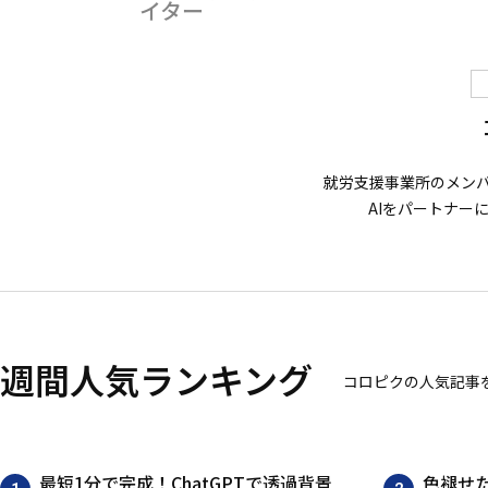
イター
就労支援事業所のメン
AIをパートナー
週間人気ランキング
コロピクの人気記事
最短1分で完成！ChatGPTで透過背景
色褪せた