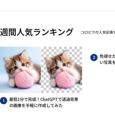
週間人気ランキング
コロピクの人気記事
色褪せた
い写真
最短1分で完成！ChatGPTで透過背景
の画像を手軽に作成してみた