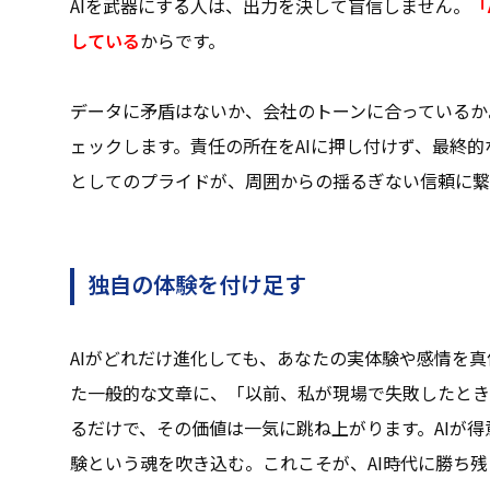
AIを武器にする人は、出力を決して盲信しません。
「
している
からです。
データに矛盾はないか、会社のトーンに合っているか
ェックします。責任の所在をAIに押し付けず、最終
としてのプライドが、周囲からの揺るぎない信頼に繋
独自の体験を付け足す
AIがどれだけ進化しても、あなたの実体験や感情を真
た一般的な文章に、「以前、私が現場で失敗したとき
るだけで、その価値は一気に跳ね上がります。AIが
験という魂を吹き込む。これこそが、AI時代に勝ち