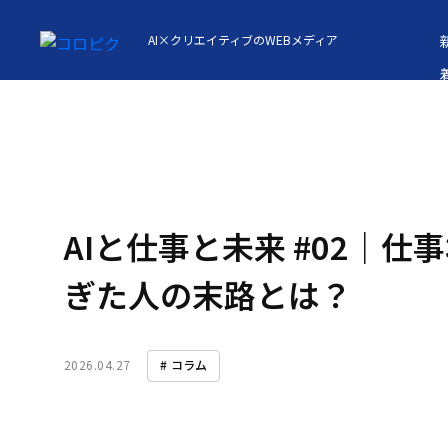
AI×クリエイティブのWEBメディア
AIと仕事と未来 #02｜仕
A
ぎた人の末路とは？
2026.04.27
コラム